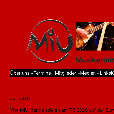
Skip
to
content
Über uns
Termine
Mitglieder
Medien
Links
K
Juli 2026
Vier MiU-Bands spielen am 7.8.2026 auf der Bur