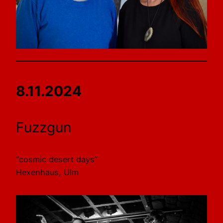
8.11.2024
Fuzzgun
“cosmic desert days”
Hexenhaus, Ulm