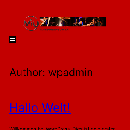
Skip
to
content
Author:
wpadmin
Hallo Welt!
Willkommen bei WordPress. Dies ist dein erster